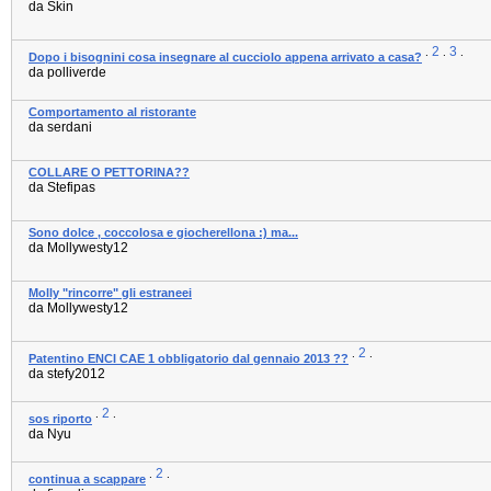
da Skin
2
3
.
.
.
Dopo i bisognini cosa insegnare al cucciolo appena arrivato a casa?
da polliverde
Comportamento al ristorante
da serdani
COLLARE O PETTORINA??
da Stefipas
Sono dolce , coccolosa e giocherellona :) ma...
da Mollywesty12
Molly "rincorre" gli estraneei
da Mollywesty12
2
.
.
Patentino ENCI CAE 1 obbligatorio dal gennaio 2013 ??
da stefy2012
2
.
.
sos riporto
da Nyu
2
.
.
continua a scappare