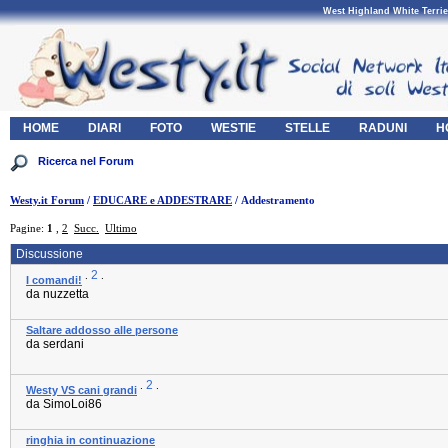
West Highland White Terrie
HOME
DIARI
FOTO
WESTIE
STELLE
RADUNI
H
Westy.it Forum
/
EDUCARE e ADDESTRARE
/ Addestramento
Pagine:
1
,
2
Succ.
Ultimo
Discussione
2
.
.
I comandi!
da nuzzetta
Saltare addosso alle persone
da serdani
2
.
.
Westy VS cani grandi
da SimoLoi86
ringhia in continuazione