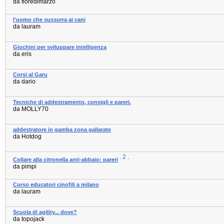
da fioredimarzo
l'uomo che sussurra ai cani
da lauram
Giochini per sviluppare intelligenza
da eris
Corsi al Garu
da dario
Tecniche di addestramento, consigli e pareri.
da MOLLY70
addestratore in gamba zona gallarate
da Hotdog
2
.
.
Collare alla citronella anti-abbaio: pareri
da pimpi
Corso educatori cinofili a milano
da lauram
Scuola di agility... dove?
da topojack