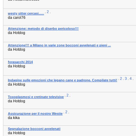
2
.
.
westy sitter cercasi......
da carol76
Attenzione: metodo di diserbo pericoloso!!!
da Hotdog
Attenzione!!! a Milano in varie zone bocconi avvelenati e pieni ...
da Hotdog
forasacchi 2014
da Hotdog
2
3
4
.
.
.
.
Indagine sulle emozioni che legano cane e padrone. Compilate tutti!
da Hotdog
2
.
.
Toxoplasmosi e cretinate televisive
da Hotdog
2
.
.
Assicurazione per il nostro Westie
da kika
Segnalazione bocconi avvelenati
da Hotdog