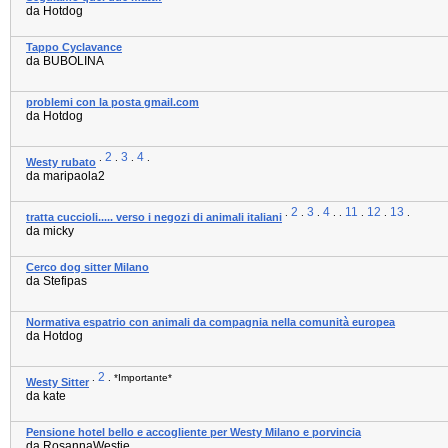
da Hotdog
Tappo Cyclavance
da BUBOLINA
problemi con la posta gmail.com
da Hotdog
2
3
4
.
.
.
.
Westy rubato
da maripaola2
2
3
4
11
12
13
.
.
.
. .
.
.
.
tratta cuccioli..... verso i negozi di animali italiani
da micky
Cerco dog sitter Milano
da Stefipas
Normativa espatrio con animali da compagnia nella comunità europea
da Hotdog
2
.
.
*Importante*
Westy Sitter
da kate
Pensione hotel bello e accogliente per Westy Milano e porvincia
da RosannaWestie