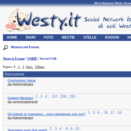
West Highland White Terrie
HOME
DIARI
FOTO
WESTIE
STELLE
RADUNI
H
Westy.it Forum
/
VARIE
/ Servizi Utili
Pagine:
1
,
2
,
3
Succ.
Ultimo
Discussione
Costruzioni Jekca
da Administrator
2
3
4
157
158
159
.
.
.
. .
.
.
.
Gadget Westiani
da veronicaberardi
2
3
4
16
17
18
.
.
.
. .
.
.
.
Gli Admin in Cammino... vuoi camminare con noi?
da Administrator
2
3
4
8
9
10
.
.
.
. .
.
.
.
Seguiamo quei due matti!