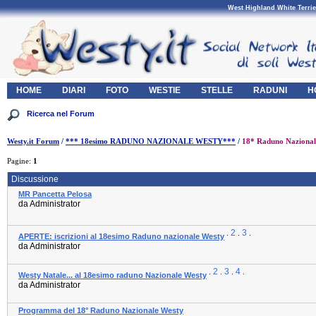
West Highland White Terrie
HOME
DIARI
FOTO
WESTIE
STELLE
RADUNI
H
Westy.it Forum
/
*** 18esimo RADUNO NAZIONALE WESTY***
/
18* Raduno Nazional
Pagine:
1
Discussione
MR Pancetta Pelosa
da Administrator
2
3
.
.
.
APERTE: iscrizioni al 18esimo Raduno nazionale Westy
da Administrator
2
3
4
.
.
.
.
Westy Natale... al 18esimo raduno Nazionale Westy
da Administrator
Programma del 18° Raduno Nazionale Westy