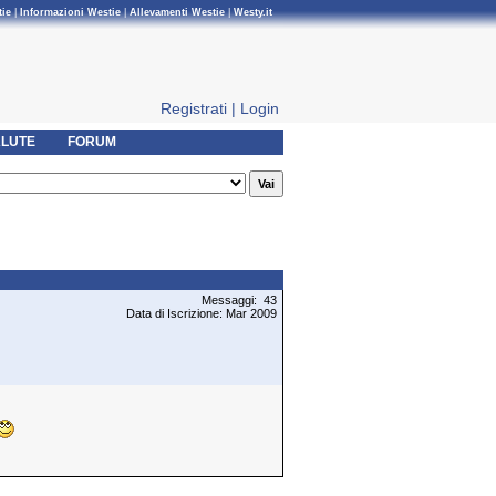
tie
|
Informazioni Westie
|
Allevamenti Westie
|
Westy.it
Registrati
|
Login
LUTE
FORUM
Messaggi: 43
Data di Iscrizione: Mar 2009