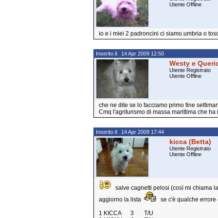
Utente Offline
io e i miei 2 padroncini ci siamo.umbria o tos
Inserito il: 14 Apr 2009 12:50
Westy e Queri
Utente Registrato
Utente Offline
che ne dite se lo facciamo primo fine settim
Cmq l'agriturismo di massa marittima che ha i
Inserito il: 14 Apr 2009 17:44
kicca (Betta)
Utente Registrato
Utente Offline
salve cagnetti pelosi (così mi chiama 
aggiorno la lista
se c'è qualche errore 
1 KICCA 3 T/U