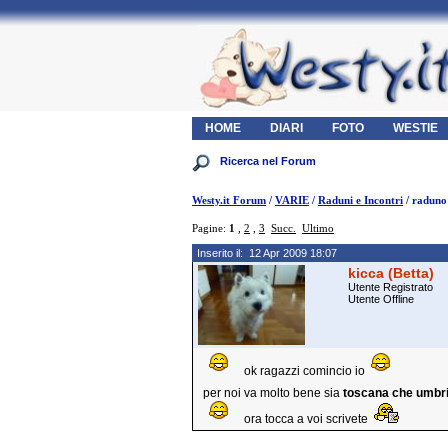
HOME
DIARI
FOTO
WESTIE
Westy.it Forum
/
VARIE
/
Raduni e Incontri
/ raduno
Pagine:
1
,
2
,
3
Succ.
Ultimo
Inserito il: 12 Apr 2009 18:07
kicca (Betta)
Utente Registrato
Utente Offline
ok ragazzi comincio io
per noi va molto bene sia
toscana che umbr
ora tocca a voi scrivete