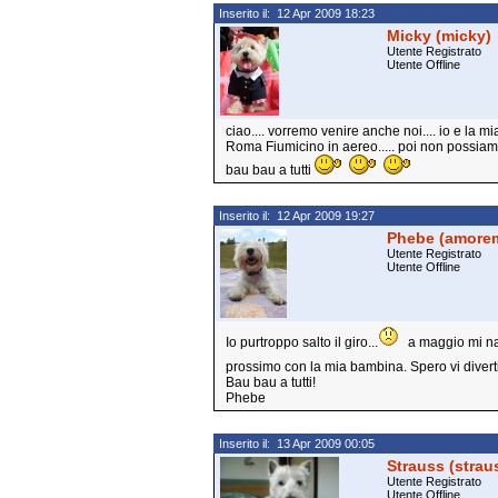
Inserito il: 12 Apr 2009 18:23
Micky (micky)
Utente Registrato
Utente Offline
ciao.... vorremo venire anche noi.... io e la m
Roma Fiumicino in aereo..... poi non possiamo 
bau bau a tutti
Inserito il: 12 Apr 2009 19:27
Phebe (amore
Utente Registrato
Utente Offline
Io purtroppo salto il giro...
a maggio mi nas
prossimo con la mia bambina. Spero vi diverti
Bau bau a tutti!
Phebe
Inserito il: 13 Apr 2009 00:05
Strauss (strau
Utente Registrato
Utente Offline