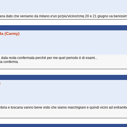
scana dato che veniamo da milano e'un po'piu'vicino!cmq 20 e 21 giugno va benissi
da (Carmy)
a data resta confermata perchè per me quel periodo è di esami...
mia conferma.
)
mbria e toscana vanno bene visto che siamo marchigiani e quindi vicini ad entramb