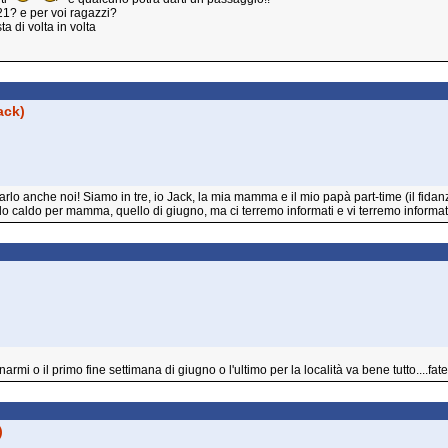
21? e per voi ragazzi?
a di volta in volta
ack)
rlo anche noi! Siamo in tre, io Jack, la mia mamma e il mio papà part-time (il fid
o caldo per mamma, quello di giugno, ma ci terremo informati e vi terremo informat
rmi o il primo fine settimana di giugno o l'ultimo per la località va bene tutto....
)