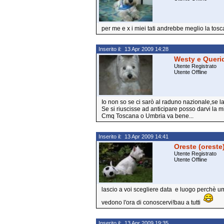
per me e x i miei tati andrebbe meglio la to
Inserito il: 13 Apr 2009 14:28
Westy e Queri
Utente Registrato
Utente Offline
Io non so se ci sarò al raduno nazionale,se l
Se si riuscisse ad anticipare posso darvi la 
Cmq Toscana o Umbria va bene...
Inserito il: 13 Apr 2009 14:41
Oreste (oreste
Utente Registrato
Utente Offline
lascio a voi scegliere data e luogo perchè u
vedono l'ora di conoscervi!bau a tutti
Inserito il: 13 Apr 2009 19:35