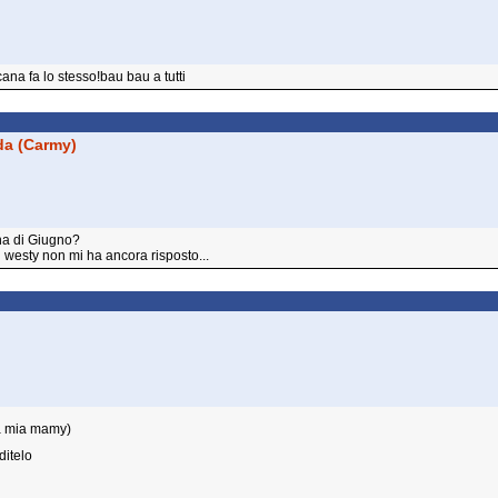
cana fa lo stesso!bau bau a tutti
da (Carmy)
ana di Giugno?
 westy non mi ha ancora risposto...
la mia mamy)
ditelo