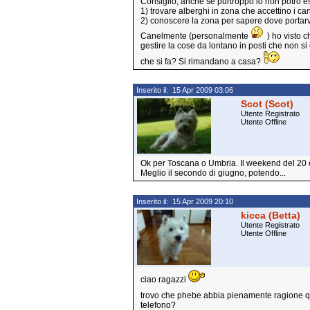
Consiglio, anche se purtroppo io non potrò es
1) trovare alberghi in zona che accettino i can
2) conoscere la zona per sapere dove portarv
Canelmente (personalmente
) ho visto 
gestire la cose da lontano in posti che non s
che si fa? Si rimandano a casa?
Inserito il: 15 Apr 2009 03:06
Scot (Scot)
Utente Registrato
Utente Offline
Ok per Toscana o Umbria. Il weekend del 20 è 
Meglio il secondo di giugno, potendo...
Inserito il: 15 Apr 2009 20:10
kicca (Betta)
Utente Registrato
Utente Offline
ciao ragazzi
trovo che phebe abbia pienamente ragione qu
telefono?