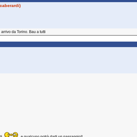
caberardi)
rrivo da Torino. Bau a tutti
nti
e qualcuno potrà darti un passaggio!!