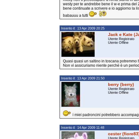
westy per te andrebbe bene il w-e prima del 
bene continuate a scrivere e io aggiorno la list
babauuu a tutti
Inserito il: 13 Apr 2009 20:25
Jack e Kate (J
Utente Registrato
Utente Offline
Quasi quasi un saltino in toscana potremmo fa
Non vi assicuriamo niente perchè è un period
Inserito il: 13 Apr 2009 21:50
berry (berry)
Utente Registrato
Utente Offline
i miei padroncini potrebbero accompagna
Inserito il: 14 Apr 2009 11:48
cester (fiore83
Utente Registrato