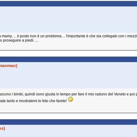
ia mamy..... il posto non è un problema.... l'importante è che sia collegato con i mezz
proseguire a piedi......
maomao)
cono i bimbi, quindi sono giusta in tempo per fare il mio raduno del Veneto e poi 
ate tanto e mostratemi le foto che farete!
ss)