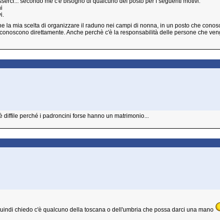
serci... secondo me c'è bisogno di qualcuno del posto per i seguenti motivi:
i
i.
che la mia scelta di organizzare il raduno nei campi di nonna, in un posto che conosco 
i conoscono direttamente. Anche perchè c'è la responsabilità delle persone che ven
diffile perché i padroncini forse hanno un matrimonio...
indi chiedo c'è qualcuno della toscana o dell'umbria che possa darci una mano