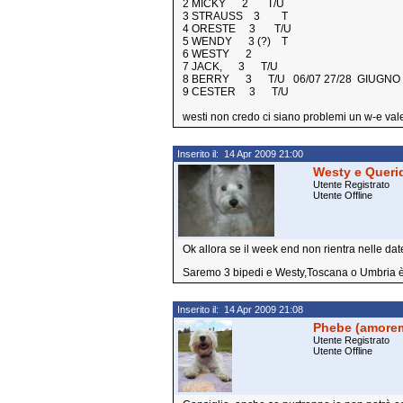
2 MICKY 2 T/U
3 STRAUSS 3 T
4 ORESTE 3 T/U
5 WENDY 3 (?) T
6 WESTY 2
7 JACK, 3 T/U
8 BERRY 3 T/U 06/07 27/28 GIUGNO
9 CESTER 3 T/U
westi non credo ci siano problemi un w-e vale 
Inserito il: 14 Apr 2009 21:00
Westy e Queri
Utente Registrato
Utente Offline
Ok allora se il week end non rientra nelle da
Saremo 3 bipedi e Westy,Toscana o Umbria è
Inserito il: 14 Apr 2009 21:08
Phebe (amore
Utente Registrato
Utente Offline