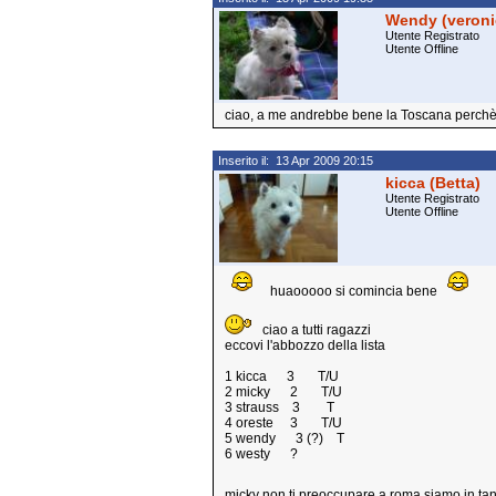
Wendy (veroni
Utente Registrato
Utente Offline
ciao, a me andrebbe bene la Toscana perchè a
Inserito il: 13 Apr 2009 20:15
kicca (Betta)
Utente Registrato
Utente Offline
huaooooo si comincia bene
ciao a tutti ragazzi
eccovi l'abbozzo della lista
1 kicca 3 T/U
2 micky 2 T/U
3 strauss 3 T
4 oreste 3 T/U
5 wendy 3 (?) T
6 westy ?
micky non ti preoccupare a roma siamo in ta