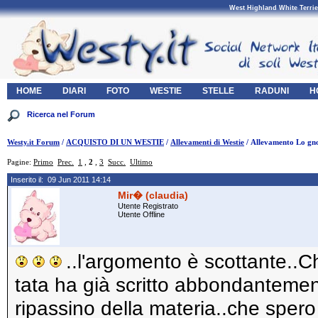
West Highland White Terrie
HOME
DIARI
FOTO
WESTIE
STELLE
RADUNI
H
Westy.it Forum
/
ACQUISTO DI UN WESTIE
/
Allevamenti di Westie
/ Allevamento Lo gn
Pagine:
Primo
Prec.
1
,
2
,
3
Succ.
Ultimo
Inserito il: 09 Jun 2011 14:14
Mir� (claudia)
Utente Registrato
Utente Offline
..l'argomento è scottante..C
tata ha già scritto abbondantemente
ripassino della materia..che spero 