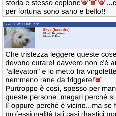
storia e stesso copione
..
per fortuna sono sano e bello!!
Inserito il: 07 Jul 2011 15:36
Skye (haeddre)
Utente Registrato
Utente Offline
Che tristezza leggere queste cose! 
devono curare! davvero non c'è a
"allevatori" e lo metto fra virgole
nemmeno rane da friggere!
Purtroppo è così, spesso per man
queste persone..magari perchè si
lì oppure perchè è vicino...ma se 
professionalità tali casi drastici 