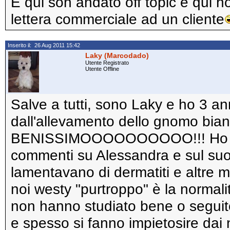
E qui son andato off topic e qui h
lettera commerciale ad un cliente
Inserito il: 26 Aug 2011 15:42
Laky (Marcodado)
Utente Registrato
Utente Offline
Salve a tutti, sono Laky e ho 3 a
dall'allevamento dello gnomo bi
BENISSIMOOOOOOOOOO!!! Ho letto 
commenti su Alessandra e sul suo 
lamentavano di dermatiti e altre ma
noi westy "purtroppo" è la normali
non hanno studiato bene o seguito a
e spesso si fanno impietosire dai n