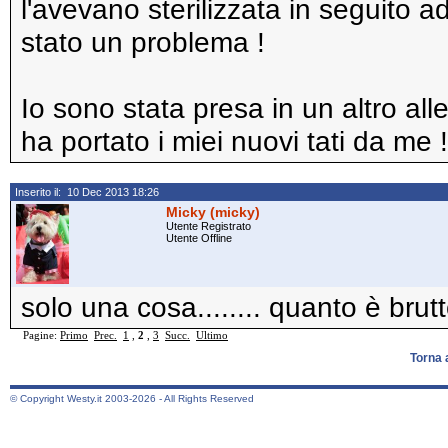
l'avevano sterilizzata in seguito 
stato un problema !
Io sono stata presa in un altro a
ha portato i miei nuovi tati da me 
Inserito il: 10 Dec 2013 18:26
Micky (micky)
Utente Registrato
Utente Offline
solo una cosa........ quanto è brutt
Pagine:
Primo
Prec.
1
,
2
,
3
Succ.
Ultimo
Torna 
© Copyright Westy.it 2003-2026 - All Rights Reserved