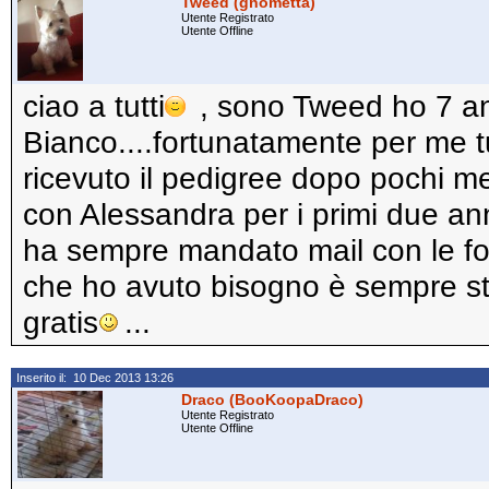
Tweed (gnometta)
Utente Registrato
Utente Offline
ciao a tutti
, sono Tweed ho 7 an
Bianco....fortunatamente per me 
ricevuto il pedigree dopo pochi m
con Alessandra per i primi due anni.
ha sempre mandato mail con le foto 
che ho avuto bisogno è sempre stat
gratis
...
Inserito il: 10 Dec 2013 13:26
Draco (BooKoopaDraco)
Utente Registrato
Utente Offline