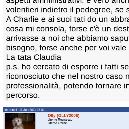
aspetti amministrativi, è vero anch
volentieri indietro il pedegree, s
A Charlie e ai suoi tati do un abbra
cosa mi consola, forse c'è un desti
arrivasse a noi che abbiamo saputo
bisogno, forse anche per voi vale 
La tata Claudia
p.s. ho cercato di esporre i fatti 
riconosciuto che nel nostro cas
professionalità, potendo tornare in
percorso.
Inserito il: 11 Jun 2011 18:01
Olly (OLLY2006)
Utente Registrato
Utente Offline