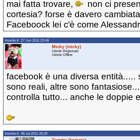
mai fatta trovare,
non ci present
cortesia? forse è davero cambiata
Faceboock lei c'è come Alessandr
Inserito il: 27 Jun 2011 23:49
Micky (micky)
Utente Registrato
Utente Offline
facebook è una diversa entità.....
sono reali, altre sono fantasiose..
controlla tutto... anche le doppie 
Inserito il: 06 Jul 2011 20:25
Tommy (tomato)