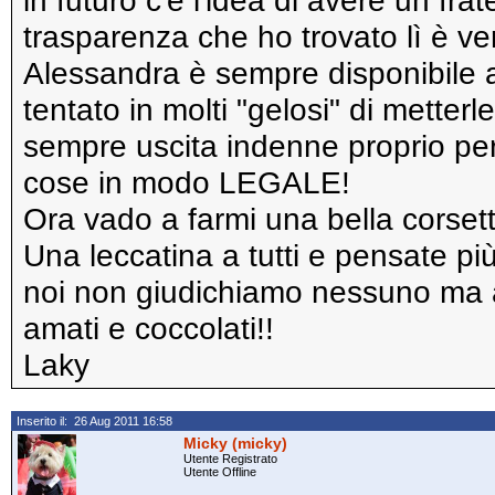
in futuro c'è l'idea di avere un fra
trasparenza che ho trovato lì è v
Alessandra è sempre disponibile 
tentato in molti "gelosi" di metterle
sempre uscita indenne proprio per 
cose in modo LEGALE!
Ora vado a farmi una bella corset
Una leccatina a tutti e pensate più
noi non giudichiamo nessuno ma a
amati e coccolati!!
Laky
Inserito il: 26 Aug 2011 16:58
Micky (micky)
Utente Registrato
Utente Offline