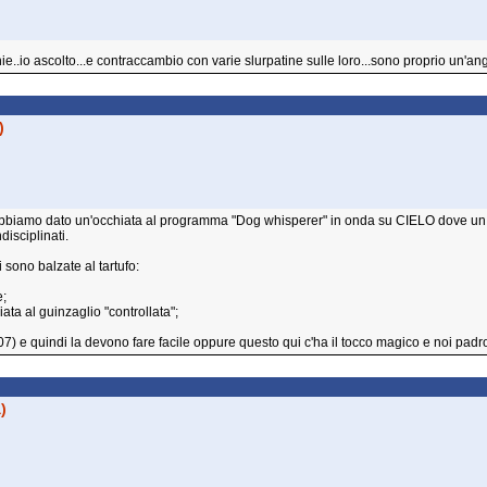
ie..io ascolto...e contraccambio con varie slurpatine sulle loro...sono proprio un'a
)
rni abbiamo dato un'occhiata al programma "Dog whisperer" in onda su CIELO dove un
disciplinati.
 sono balzate al tartufo:
e;
ata al guinzaglio "controllata";
7) e quindi la devono fare facile oppure questo qui c'ha il tocco magico e noi pad
)