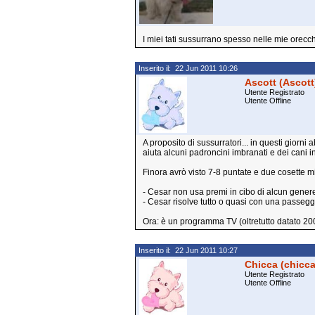
I miei tati sussurrano spesso nelle mie orecch
Inserito il: 22 Jun 2011 10:26
Ascott (Ascott
Utente Registrato
Utente Offline
A proposito di sussurratori... in questi gio
aiuta alcuni padroncini imbranati e dei cani in
Finora avrò visto 7-8 puntate e due cosette mi
- Cesar non usa premi in cibo di alcun gener
- Cesar risolve tutto o quasi con una passeggi
Ora: è un programma TV (oltretutto datato 200
Inserito il: 22 Jun 2011 10:27
Chicca (chicca
Utente Registrato
Utente Offline