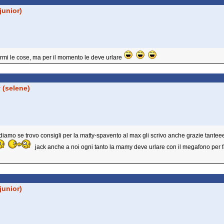
junior)
rmi le cose, ma per il momento le deve urlare
 (selene)
vediamo se trovo consigli per la matty-spavento al max gli scrivo anche grazie tant
jack anche a noi ogni tanto la mamy deve urlare con il megafono per fa
junior)