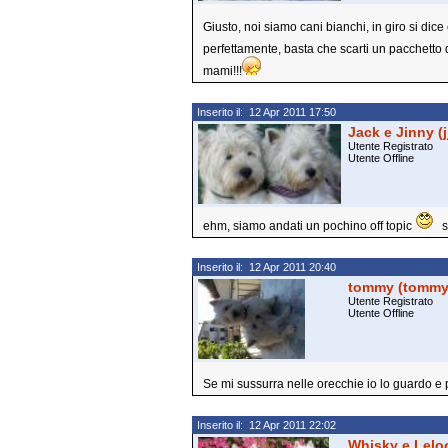
Giusto, noi siamo cani bianchi, in giro si dice
perfettamente, basta che scarti un pacchetto 
mami!!!
Inserito il: 12 Apr 2011 17:50
Jack e Jinny (j
Utente Registrato
Utente Offline
ehm, siamo andati un pochino off topic
s
Inserito il: 12 Apr 2011 20:40
tommy (tommy
Utente Registrato
Utente Offline
Se mi sussurra nelle orecchie io lo guardo 
Inserito il: 12 Apr 2011 22:02
Whisky e Lelo