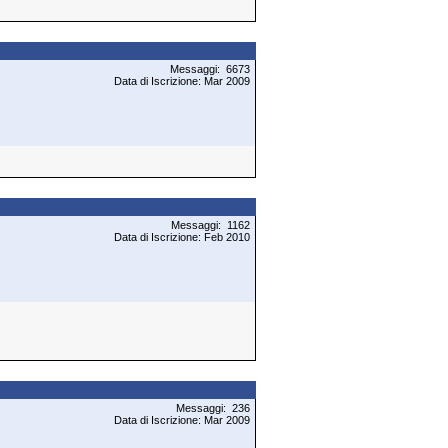
Messaggi: 6673
Data di Iscrizione: Mar 2009
Messaggi: 1162
Data di Iscrizione: Feb 2010
Messaggi: 236
Data di Iscrizione: Mar 2009