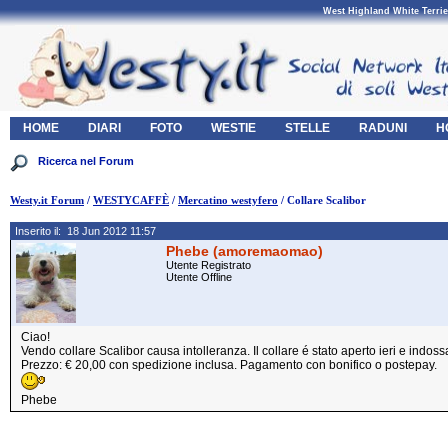
West Highland White Terrie
HOME
DIARI
FOTO
WESTIE
STELLE
RADUNI
H
Westy.it Forum
/
WESTYCAFFÈ
/
Mercatino westyfero
/ Collare Scalibor
Inserito il: 18 Jun 2012 11:57
Phebe (amoremaomao)
Utente Registrato
Utente Offline
Ciao!
Vendo collare Scalibor causa intolleranza. Il collare é stato aperto ieri e indo
Prezzo: € 20,00 con spedizione inclusa. Pagamento con bonifico o postepay.
Phebe