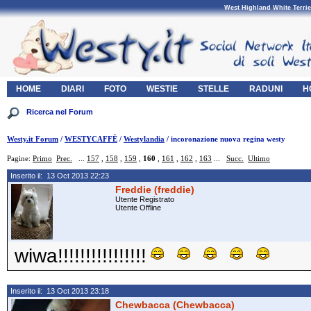
West Highland White Terrie
HOME
DIARI
FOTO
WESTIE
STELLE
RADUNI
H
Westy.it Forum
/
WESTYCAFFÈ
/
Westylandia
/ incoronazione nuova regina westy
Pagine:
Primo
Prec.
...
157
,
158
,
159
,
160
,
161
,
162
,
163
...
Succ.
Ultimo
Inserito il: 13 Oct 2013 22:23
Freddie (freddie)
Utente Registrato
Utente Offline
wiwa!!!!!!!!!!!!!!!!
Inserito il: 13 Oct 2013 23:18
Chewbacca (Chewbacca)