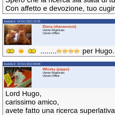
Con affetto e devozione, tuo cug
Inserito il: 14 Oct 2013 23:35
Diana (dianaesissi)
Utente Registrato
Utente Offline
........
per Hugo.
Inserito il: 15 Oct 2013 00:08
Whisky (pippo)
Utente Registrato
Utente Offline
Lord Hugo,
carissimo amico,
avete fatto una ricerca superlativa