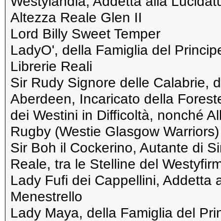
Westylandia, Addetta alla Lucidat
Altezza Reale Glen II
Lord Billy Sweet Temper
LadyO', della Famiglia del Princi
Librerie Reali
Sir Rudy Signore delle Calabrie, d
Aberdeen, Incaricato della Forester
dei Westini in Difficoltà, nonché A
Rugby (Westie Glasgow Warriors)
Sir Boh il Cockerino, Autante di S
Reale, tra le Stelline del Westyfi
Lady Fufi dei Cappellini, Addetta 
Menestrello
Lady Maya, della Famiglia del Pr