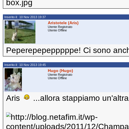
Inserito il: 10 Nov 2013 19:37
Aristotele (Aris)
Utente Registrato
Utente Offline
Peperepepepppppe! Ci sono anch'io
Inserito il: 10 Nov 2013 19:45
Hugo (Hugo)
Utente Registrato
Utente Offline
Aris
...allora stappiamo un'altra