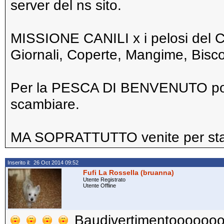
server del ns sito.
MISSIONE CANILI x i pelosi del C
Giornali, Coperte, Mangime, Biscot
Per la PESCA DI BENVENUTO por
scambiare.
MA SOPRATTUTTO venite per sta
Inserito il: 26 Oct 2014 09:52
Fufi La Rossella (bruanna)
Utente Registrato
Utente Offline
Baudivertimentooooo