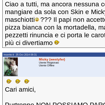
Ciao a tutti, ma ancora nessuna c
mangiare da sola con Skin e Mic
maschiotti
??? Il papi non accet
pizza bianca con la mortadella, m
pezzetti rinuncia e ci porta le caro
più ci divertiamo
Inserito il: 25 Oct 2014 09:31
Micky (westyfer)
Utente Registrato
Utente Offline
Cari amici,
Purtroppo NON POSSIAMO PAR