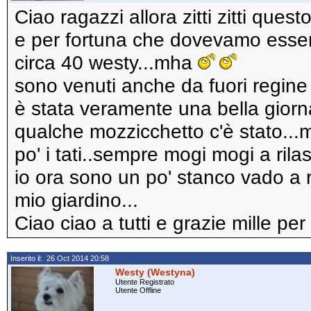
Ciao ragazzi allora zitti zitti que
e per fortuna che dovevamo essere
circa 40 westy...mha
sono venuti anche da fuori regin
è stata veramente una bella giornat
qualche mozzicchetto c'è stato..
po' i tati..sempre mogi mogi a rilas
io ora sono un po' stanco vado a 
mio giardino...
Ciao ciao a tutti e grazie mille per 
Inserito il: 26 Oct 2014 20:58
Westy (Westyna)
Utente Registrato
Utente Offline