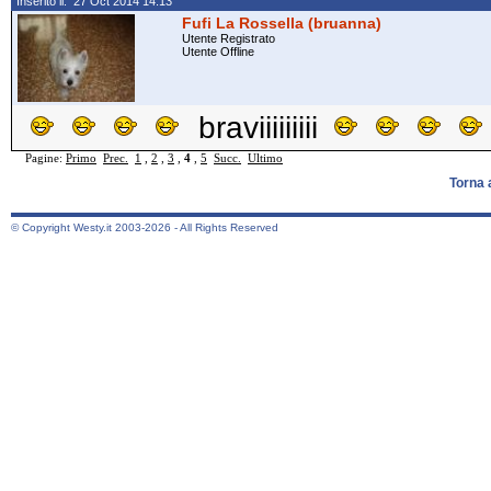
Inserito il: 27 Oct 2014 14:13
Fufi La Rossella (bruanna)
Utente Registrato
Utente Offline
braviiiiiiiii
Pagine:
Primo
Prec.
1
,
2
,
3
,
4
,
5
Succ.
Ultimo
Torna 
© Copyright Westy.it 2003-2026 - All Rights Reserved