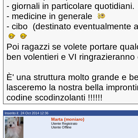
- giornali in particolare quotidian
- medicine in generale
- cibo (destinato eventualmente ad 
Poi ragazzi se volete portare qua
ben volentieri e VI ringrazieranno
È' una struttura molto grande e 
lasceremo la nostra bella impronti
codine scodinzolanti !!!!!!
Inserito il: 24 Oct 2014 12:36
Marta (moniaro)
Utente Registrato
Utente Offline