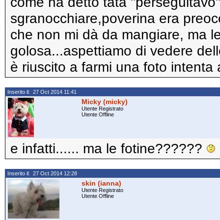
come ha detto tata "perseguitavo"
sgranocchiare,poverina era preoc
che non mi dà da mangiare, ma le
golosa...aspettiamo di vedere del
è riuscito a farmi una foto intenta 
Inserito il: 27 Oct 2014 11:41
Micky (micky)
Utente Registrato
Utente Offline
e infatti...... ma le fotine??????
Inserito il: 27 Oct 2014 12:28
skin (ianna)
Utente Registrato
Utente Offline