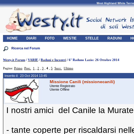
West Highland White Terrie
HOME
DIARI
FOTO
WESTIE
STELLE
RADUNI
H
Westy.it Forum
/
VARIE
/
Raduni e Incontri
/ 6° Raduno Lazio: 26 Ottobre 2014
Pagine:
Primo
Prec.
1
,
2
,
3
,
4
,
5
Succ.
Ultimo
Inserito il: 23 Oct 2014 13:45
Missione Canili (missionecanili)
Utente Registrato
Utente Offline
I nostri amici del Canile la Murat
- tante coperte per riscaldarsi nel