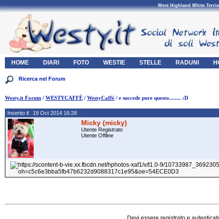
West Highland White Terrie
HOME
DIARI
FOTO
WESTIE
STELLE
RADUNI
H
Westy.it Forum
/
WESTYCAFFÈ
/
WestyCaffè
/ e succede pure questo........ :D
Inserito il: 19 Oct 2014 16:28
Micky (micky)
Utente Registrato
Utente Offline
Devi essere registrato e autenticat