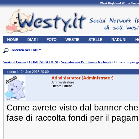
West Highland White Terrie
HOME
DIARI
FOTO
WESTIE
STELLE
RADUNI
H
Westy.it Forum
/
COMUNICAZIONI
/
Segnalazioni Problemi e Richieste
/ Donazioni per ga
Inserito il: 24 Jun 2015 20:00
Administrator (Administrator)
Amministratore
Utente Offline
Come avrete visto dal banner che 
fase di raccolta fondi per il pagam