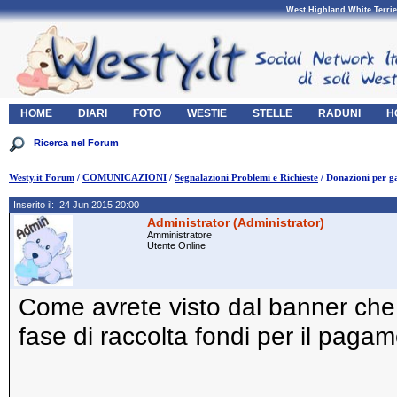
West Highland White Terrie
HOME
DIARI
FOTO
WESTIE
STELLE
RADUNI
H
Westy.it Forum
/
COMUNICAZIONI
/
Segnalazioni Problemi e Richieste
/ Donazioni per ga
Inserito il: 24 Jun 2015 20:00
Administrator (Administrator)
Amministratore
Utente Online
Come avrete visto dal banner che 
fase di raccolta fondi per il pagam