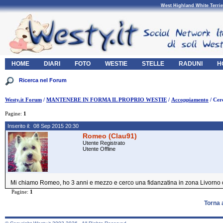
West Highland White Terrie
HOME
DIARI
FOTO
WESTIE
STELLE
RADUNI
H
Westy.it Forum
/
MANTENERE IN FORMA IL PROPRIO WESTIE
/
Accoppiamento
/ Cer
Pagine:
1
Inserito il: 08 Sep 2015 20:30
Romeo (Clau91)
Utente Registrato
Utente Offline
Mi chiamo Romeo, ho 3 anni e mezzo e cerco una fidanzatina in zona Livorno o 
Pagine:
1
Torna 