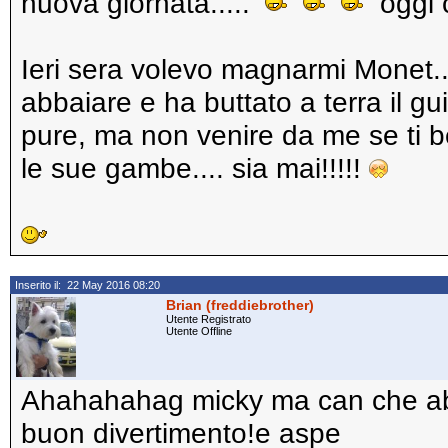
nuova giornata.....
oggi c
Ieri sera volevo magnarmi Monet..
abbaiare e ha buttato a terra il gui
pure, ma non venire da me se ti b
le sue gambe.... sia mai!!!!!
Inserito il: 22 May 2016 08:20
Brian (freddiebrother)
Utente Registrato
Utente Offline
Ahahahahag micky ma can che a
buon divertimento!e aspe