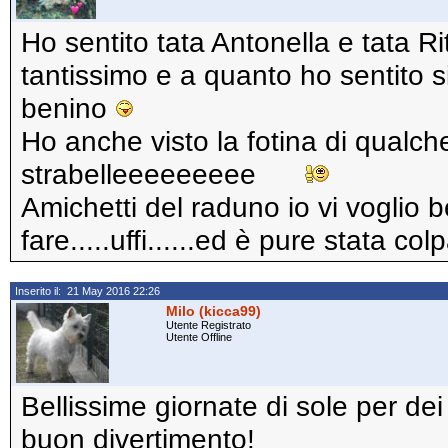
Ho sentito tata Antonella e tata R
tantissimo e a quanto ho sentito s
benino
Ho anche visto la fotina di qualche
strabelleeeeeeeee
Amichetti del raduno io vi voglio 
fare.....uffi......ed è pure stata colp
Inserito il: 21 May 2016 22:26
Milo (kicca99)
Utente Registrato
Utente Offline
Bellissime giornate di sole per dei
buon divertimento!