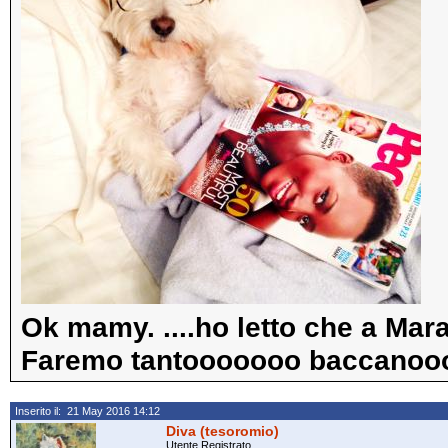
Ok mamy. ....ho letto che a Mara
Faremo tantooooooo baccanoooo
Inserito il: 21 May 2016 14:12
Diva (tesoromio)
Utente Registrato