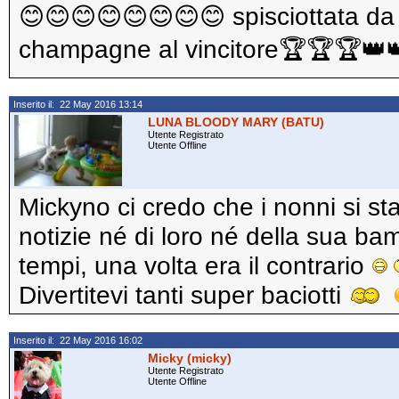
😊😊😊😊😊😊😊😊 spisciottata da fo
champagne al vincitore🏆🏆🏆👑
Inserito il: 22 May 2016 13:14
LUNA BLOODY MARY (BATU)
Utente Registrato
Utente Offline
Mickyno ci credo che i nonni si 
notizie né di loro né della sua b
tempi, una volta era il contrario
Divertitevi tanti super baciotti
Inserito il: 22 May 2016 16:02
Micky (micky)
Utente Registrato
Utente Offline