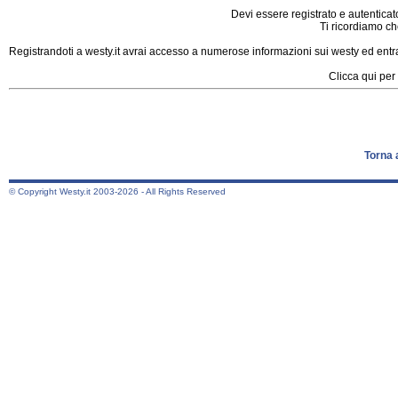
Devi essere registrato e autenticat
Ti ricordiamo che
Registrandoti a westy.it avrai accesso a numerose informazioni sui westy ed entrar
Clicca qui per 
Torna 
© Copyright Westy.it 2003-2026 - All Rights Reserved