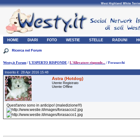
West Highland White Terrie
HOME
DIARI
FOTO
WESTIE
STELLE
RADUNI
H
Westy.it Forum
/
L'ESPERTO RISPONDE
/
L'Allevatore risponde...
/ Forasacchi
Inserito il: 28 Apr 2016 15:48
Astra (Hotdog)
Utente Registrato
Utente Offline
Quest'anno sono in anticipo! (maledizione!!!)