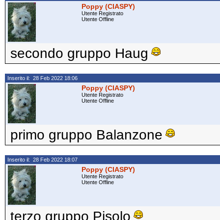
Poppy (CIASPY)
Utente Registrato
Utente Offline
secondo gruppo Haug
Inserito il: 28 Feb 2022 18:06
Poppy (CIASPY)
Utente Registrato
Utente Offline
primo gruppo Balanzone
Inserito il: 28 Feb 2022 18:07
Poppy (CIASPY)
Utente Registrato
Utente Offline
terzo gruppo Pisolo