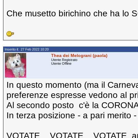
Che musetto birichino che ha l
Inserito il: 27 Feb 2022 10:20
Thea dei Melograni (paola)
Utente Registrato
Utente Offline
In questo momento (ma il Carneva
preferenze espresse vedono al pr
Al secondo posto c'è la CORONA
In terza posizione - a pari merit
VOTATE VOTATE VOTATE anc