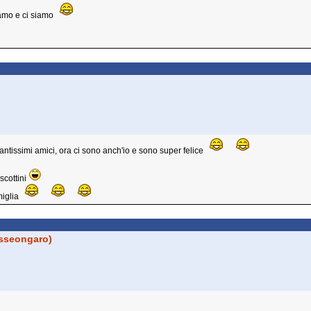
vamo e ci siamo
tantissimi amici, ora ci sono anch'io e sono super felice
scottini
miglia
isseongaro)