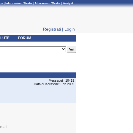
tie
|
Informazioni Westie
|
Allevamenti Westie
|
Westy.it
Registrati
|
Login
LUTE
FORUM
Messaggi: 10419
Data di Iscrizione: Feb 2009
reali!