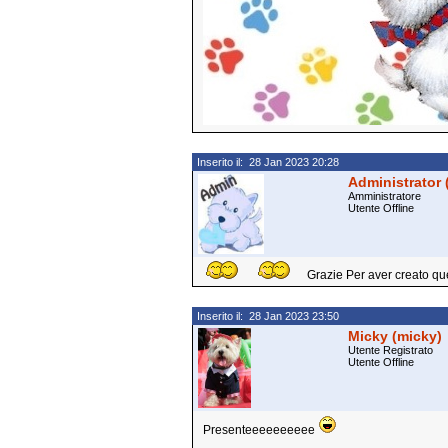
Inserito il: 28 Jan 2023 20:28
Administrator 
Amministratore
Utente Offline
Grazie Per aver creato q
Inserito il: 28 Jan 2023 23:50
Micky (micky)
Utente Registrato
Utente Offline
Presenteeeeeeeeee