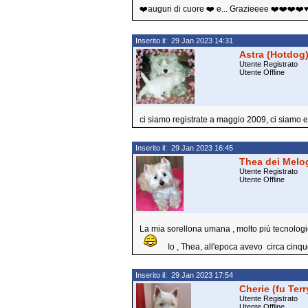
❤️auguri di cuore ❤️ e... Grazieeee ❤️❤️❤️❤️♥
Inserito il: 29 Jan 2023 14:31
Astra (Hotdog
Utente Registrato
Utente Offline
ci siamo registrate a maggio 2009, ci siamo 
Inserito il: 29 Jan 2023 16:45
Thea dei Melog
Utente Registrato
Utente Offline
La mia sorellona umana , molto più tecnologica 
Io , Thea, all'epoca avevo circa cinqu
Inserito il: 29 Jan 2023 17:54
Cherie (fu Ter
Utente Registrato
Utente Offline