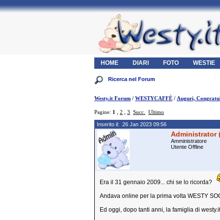
HOME
DIARI
FOTO
WESTIE
Westy.it Forum
/
WESTYCAFFÈ
/
Auguri, Congratul
Pagine:
1
,
2
,
3
Succ.
Ultimo
Inserito il: 26 Jan 2023 09:56
Administrator 
Amministratore
Utente Offline
Era il 31 gennaio 2009... chi se lo ricorda?
Andava online per la prima volta WESTY
Ed oggi, dopo tanti anni, la famiglia di westy.