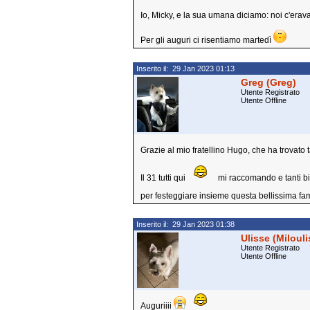
Io, Micky, e la sua umana diciamo: noi c'era
Per gli auguri ci risentiamo martedì
Inserito il: 29 Jan 2023 01:13
Greg (Greg)
Utente Registrato
Utente Offline
Grazie al mio fratellino Hugo, che ha trovato 
Il 31 tutti qui
mi raccomando e tanti bi
per festeggiare insieme questa bellissima fa
Inserito il: 29 Jan 2023 01:38
Ulisse (Miloul
Utente Registrato
Utente Offline
Auguriiii