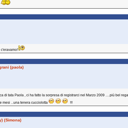
️
)
e c'eravamo!
rani (paola)
di tata Paola , ci ha fatto la sorpresa di registrarci nel Marzo 2009 .....più bel re
e mesi ...una tenera cucciolotta
!!!
ry) (Simona)