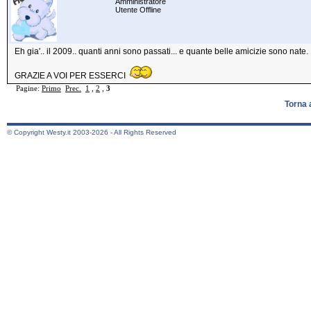
Amministratore
Utente Offline
Eh gia'.. il 2009.. quanti anni sono passati... e quante belle amicizie sono nate.
GRAZIE A VOI PER ESSERCI
Pagine:
Primo
Prec.
1
,
2
,
3
Torna 
© Copyright Westy.it 2003-2026 - All Rights Reserved