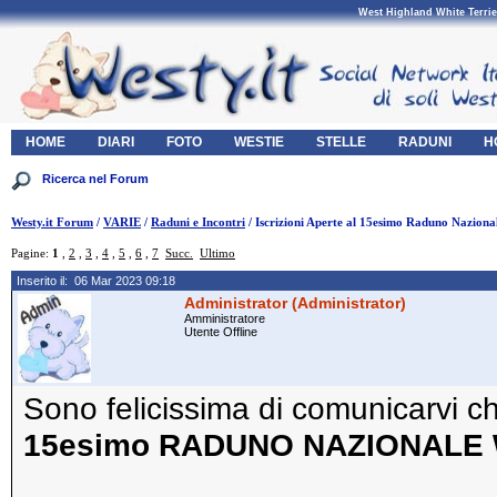
West Highland White Terrie
HOME
DIARI
FOTO
WESTIE
STELLE
RADUNI
H
Westy.it Forum
/
VARIE
/
Raduni e Incontri
/ Iscrizioni Aperte al 15esimo Raduno Naziona
Pagine:
1
,
2
,
3
,
4
,
5
,
6
,
7
Succ.
Ultimo
Inserito il: 06 Mar 2023 09:18
Administrator (Administrator)
Amministratore
Utente Offline
Sono felicissima di comunicarvi c
15esimo RADUNO NAZIONALE