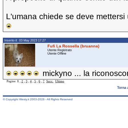
L'umana chiede se deve mettersi u
Inserito il: 03 May 2023 17:27
Fufi La Rossella (bruanna)
Utente Registrato
Utente Offline
mickyno ... la riconosco
Pagine:
1
,
2
,
3
,
4
,
5
,
6
,
7
Succ.
Ultimo
Torna 
© Copyright Westy.it 2003-2026 - All Rights Reserved