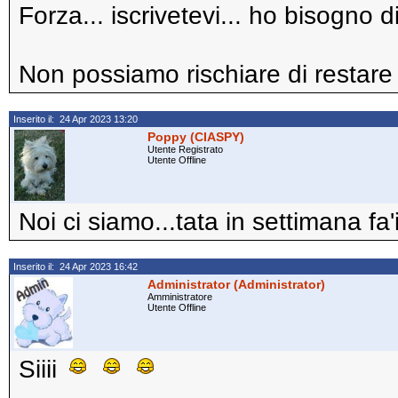
Forza... iscrivetevi... ho bisogno
Non possiamo rischiare di restar
Inserito il: 24 Apr 2023 13:20
Poppy (CIASPY)
Utente Registrato
Utente Offline
Noi ci siamo...tata in settimana fa
Inserito il: 24 Apr 2023 16:42
Administrator (Administrator)
Amministratore
Utente Offline
Siiii