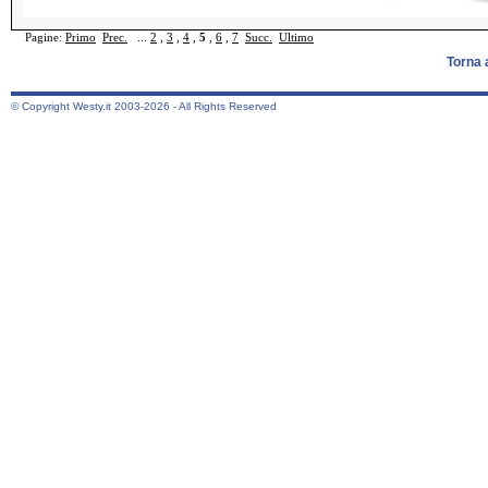
Pagine:
Primo
Prec.
...
2
,
3
,
4
,
5
,
6
,
7
Succ.
Ultimo
Torna 
© Copyright Westy.it 2003-2026 - All Rights Reserved