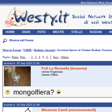
West Highland White Terrie
HOME
DIARI
FOTO
WESTIE
STELLE
RADUNI
H
Westy.it Forum
/
VARIE
/
Raduni e Incontri
/ Iscrizioni Aperte al 15esimo Raduno Naziona
Pagine:
Primo
Prec.
...
2
,
3
,
4
,
5
,
6
,
7
Succ.
Ultimo
Inserito il: 05 Sep 2023 21:05
Fufi La Rossella (bruanna)
Utente Registrato
Utente Offline
mongolfiera?
Inserito il: 05 Sep 2023 21:48
Missione Canili (missionecanili)