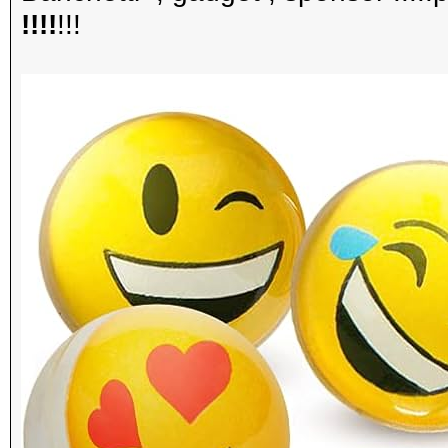
!!!!
!!!