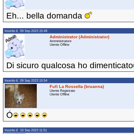
Eh... bella domanda
Inserito il: 09 Sep 2023 15:49
Administrator (Administrator)
Amministratore
Utente Offline
Di sicuro qualcosa ho dimenticato
Inserito il: 09 Sep 2023 15:54
Fufi La Rossella (bruanna)
Utente Registrato
Utente Offline
Ó
Inserito il: 10 Sep 2023 11:51