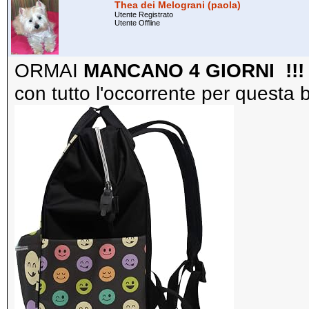
Thea dei Melograni (paola)
Utente Registrato
Utente Offline
ORMAI
MANCANO 4 GIORNI !!!
con tutto l'occorrente per questa 