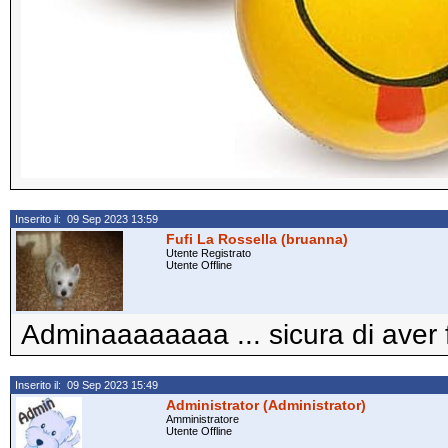
Inserito il: 09 Sep 2023 13:59
Fufi La Rossella (bruanna)
Utente Registrato
Utente Offline
Adminaaaaaaaa ... sicura di aver 
Inserito il: 09 Sep 2023 15:49
Administrator (Administrator)
Amministratore
Utente Offline