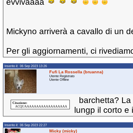
evvivaaaa
Mickyno arriverà a cavallo di un 
Per gli aggiornamenti, ci rivedia
Inserito il: 06 Sep 2023 13:26
Fufi La Rossella (bruanna)
Utente Registrato
Utente Offline
barchetta? La n
Citazione:
ACQUAAAAAAAAAAAAAAAAAA
lungp il corto e
Inserito il: 06 Sep 2023 22:27
Micky (micky)