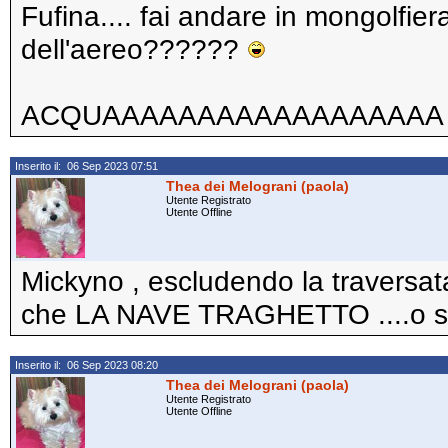
Fufina.... fai andare in mongolfi
dell'aereo??????
ACQUAAAAAAAAAAAAAAAAA
Inserito il: 06 Sep 2023 07:51
Thea dei Melograni (paola)
Utente Registrato
Utente Offline
Mickyno , escludendo la traver
che LA NAVE TRAGHETTO ....o son
Inserito il: 06 Sep 2023 08:20
Thea dei Melograni (paola)
Utente Registrato
Utente Offline