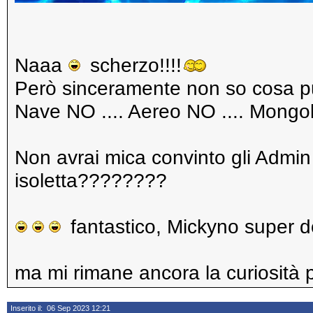
Naaa
scherzo!!!!
Però sinceramente non so cosa puo
Nave NO .... Aereo NO .... Mongol
Non avrai mica convinto gli Admin 
isoletta????????
fantastico, Mickyno super d
ma mi rimane ancora la curiosità 
Inserito il: 06 Sep 2023 12:21