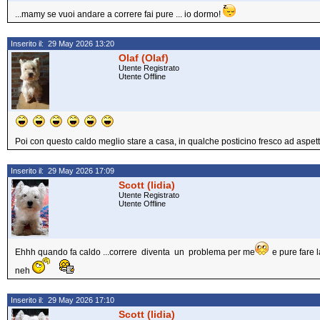
...mamy se vuoi andare a correre fai pure ... io dormo!
Inserito il: 29 May 2026 13:20
Olaf (Olaf)
Utente Registrato
Utente Offline
Poi con questo caldo meglio stare a casa, in qualche posticino fresco ad aspettar
Inserito il: 29 May 2026 17:09
Scott (lidia)
Utente Registrato
Utente Offline
Ehhh quando fa caldo ...correre diventa un problema per me
e pure fare 
neh
Inserito il: 29 May 2026 17:10
Scott (lidia)