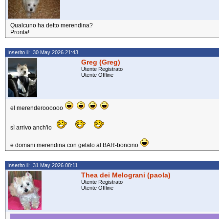
Qualcuno ha detto merendina?
Pronta!
Inserito il: 30 May 2026 21:43
Greg (Greg)
Utente Registrato
Utente Offline
el merenderoooooo
sì arrivo anch'io
e domani merendina con gelato al BAR-boncino
Inserito il: 31 May 2026 08:11
Thea dei Melograni (paola)
Utente Registrato
Utente Offline