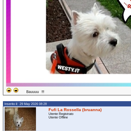
Bauuuu !!!
Inserito il: 29 May 2026 08:28
Fufi La Rossella (bruanna)
Utente Registrato
Utente Offline