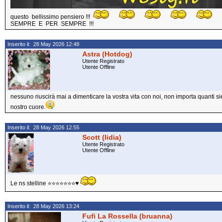
questo bellissimo pensiero !!!
SEMPRE E PER SEMPRE !!!
Inserito il: 28 May 2026 12:48
Astra (Hotdog)
Utente Registrato
Utente Offline
nessuno riuscirà mai a dimenticare la vostra vita con noi, non importa quanti s
nostro cuore.
Inserito il: 28 May 2026 12:55
Scott (lidia)
Utente Registrato
Utente Offline
Le ns stelline ⭐️⭐️⭐️⭐️⭐️⭐️⭐️♥️
Inserito il: 28 May 2026 13:24
Fufi La Rossella (bruanna)