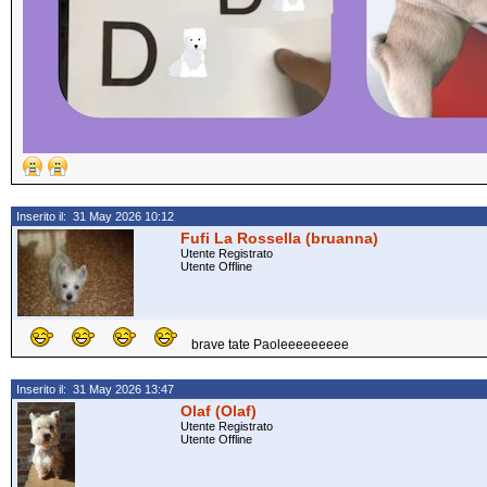
Inserito il: 31 May 2026 10:12
Fufi La Rossella (bruanna)
Utente Registrato
Utente Offline
brave tate Paoleeeeeeeee
Inserito il: 31 May 2026 13:47
Olaf (Olaf)
Utente Registrato
Utente Offline