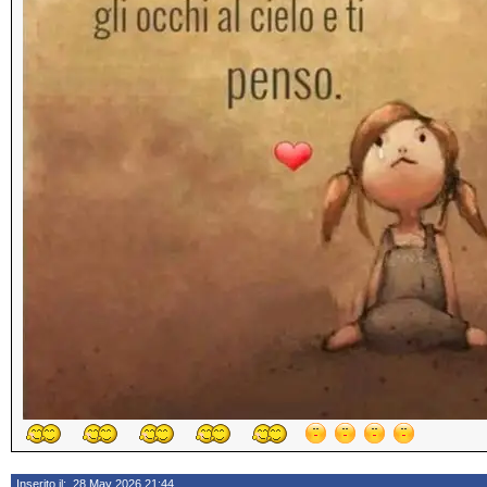
Inserito il: 28 May 2026 21:44