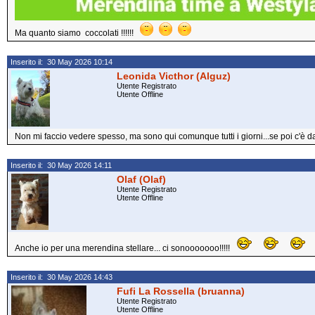
Ma quanto siamo coccolati !!!!!!
Inserito il: 30 May 2026 10:14
Leonida Victhor (Alguz)
Utente Registrato
Utente Offline
Non mi faccio vedere spesso, ma sono qui comunque tutti i giorni...se poi c'è d
Inserito il: 30 May 2026 14:11
Olaf (Olaf)
Utente Registrato
Utente Offline
Anche io per una merendina stellare... ci sonooooooo!!!!!
Inserito il: 30 May 2026 14:43
Fufi La Rossella (bruanna)
Utente Registrato
Utente Offline