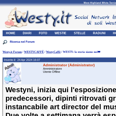
West Highland White Terrie
HOME
DIARI
FOTO
WESTIE
STELLE
RADUNI
H
Westy.it Forum
/
WESTYCAFFÈ
/
WestyCaffè
/ WESTY: la storia siamo noi👑
Inserito il: 24 Apr 2024 16:07
Administrator (Administrator)
Amministratore
Utente Offline
Westyni, inizia qui l'esposizione d
predecessori, dipinti ritrovati 
instancabile art director del 
Due volte a settimana verrà esp