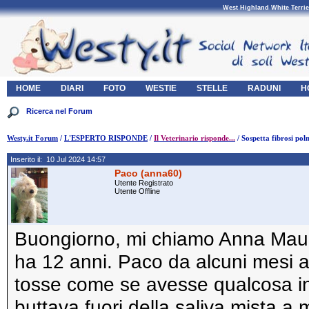
West Highland White Terrie
HOME
DIARI
FOTO
WESTIE
STELLE
RADUNI
H
Westy.it Forum
/
L'ESPERTO RISPONDE
/
Il Veterinario risponde...
/ Sospetta fibrosi po
Inserito il: 10 Jul 2024 14:57
Paco (anna60)
Utente Registrato
Utente Offline
Buongiorno, mi chiamo Anna Mauge
ha 12 anni. Paco da alcuni mesi a
tosse come se avesse qualcosa in 
buttava fuori della saliva mista a