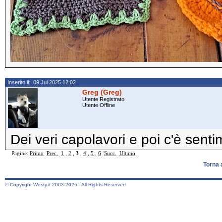
Inserito il: 09 Jul 2025 12:02
Greg (Greg)
Utente Registrato
Utente Offline
Dei veri capolavori e poi c'è sent
Pagine:
Primo
Prec.
1
,
2
,
3
,
4
,
5
,
6
Succ.
Ultimo
Torna 
© Copyright Westy.it 2003-2026 - All Rights Reserved