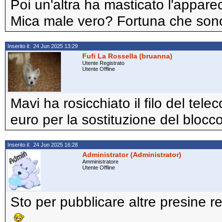
Poi un'altra ha masticato l'apparecc
Mica male vero? Fortuna che sono 
Inserito il: 24 Jun 2025 13:29
Fufi La Rossella (bruanna)
Utente Registrato
Utente Offline
Mavi ha rosicchiato il filo del tel
euro per la sostituzione del blocc
Inserito il: 24 Jun 2025 16:28
Administrator (Administrator)
Amministratore
Utente Offline
Sto per pubblicare altre presine re