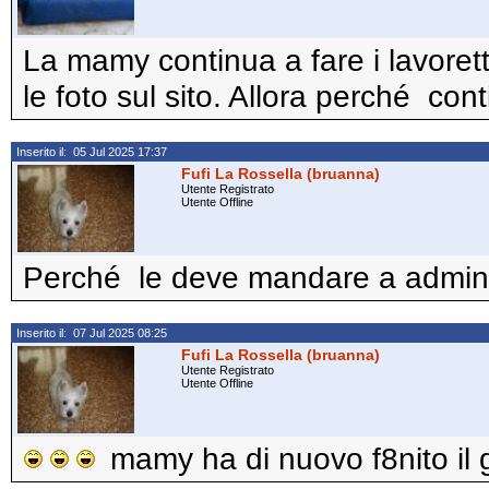
La mamy continua a fare i lavoret
le foto sul sito. Allora perché con
Inserito il: 05 Jul 2025 17:37
Fufi La Rossella (bruanna)
Utente Registrato
Utente Offline
Perché le deve mandare a admina c
Inserito il: 07 Jul 2025 08:25
Fufi La Rossella (bruanna)
Utente Registrato
Utente Offline
mamy ha di nuovo f8nito il 