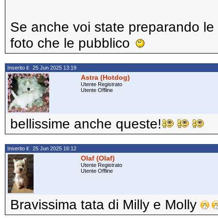
Se anche voi state preparando 
foto che le pubblico
Inserito il: 25 Jun 2025 13:19
Astra (Hotdog)
Utente Registrato
Utente Offline
bellissime anche queste!
Inserito il: 25 Jun 2025 16:12
Olaf (Olaf)
Utente Registrato
Utente Offline
Bravissima tata di Milly e Molly