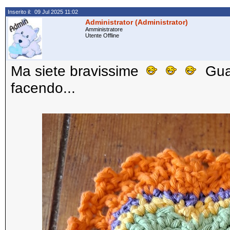
Inserito il: 09 Jul 2025 11:02
Administrator (Administrator)
Amministratore
Utente Offline
Ma siete bravissime
Guar
facendo...