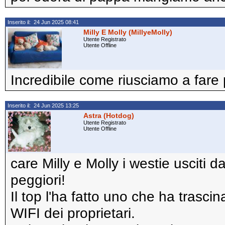
Inserito il: 24 Jun 2025 08:41
Milly E Molly (MillyeMolly)
Utente Registrato
Utente Offline
Incredibile come riusciamo a fare pi
Inserito il: 24 Jun 2025 13:25
Astra (Hotdog)
Utente Registrato
Utente Offline
care Milly e Molly i westie usciti
peggiori!
Il top l'ha fatto uno che ha trascinat
WIFI dei proprietari.