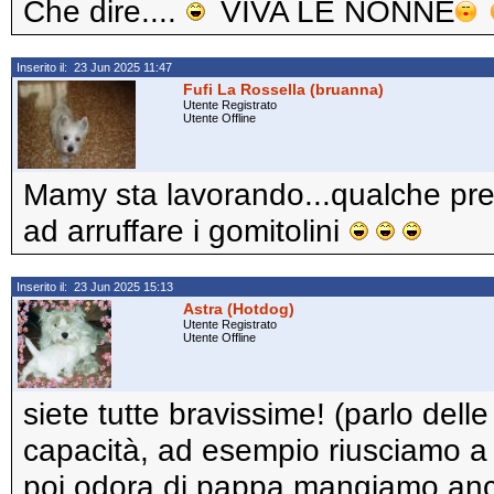
Che dire....
VIVA LE NONNE
Inserito il: 23 Jun 2025 11:47
Fufi La Rossella (bruanna)
Utente Registrato
Utente Offline
Mamy sta lavorando...qualche presi
ad arruffare i gomitolini
Inserito il: 23 Jun 2025 15:13
Astra (Hotdog)
Utente Registrato
Utente Offline
siete tutte bravissime! (parlo de
capacità, ad esempio riusciamo a 
poi odora di pappa mangiamo anc