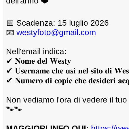
dell'anno ❤️
📅 Scadenza: 15 luglio 2026
📧
westyfoto@gmail.com
Nell'email indica:
✔ 𝐍𝐨𝐦𝐞 𝐝𝐞𝐥 𝐖𝐞𝐬𝐭𝐲
✔ 𝐔𝐬𝐞𝐫𝐧𝐚𝐦𝐞 𝐜𝐡𝐞 𝐮𝐬𝐢 𝐧𝐞𝐥 𝐬𝐢𝐭𝐨 𝐝𝐢 𝐖𝐞𝐬
✔ 𝐍𝐮𝐦𝐞𝐫𝐨 𝐝𝐢 𝐜𝐨𝐩𝐢𝐞 𝐜𝐡𝐞 𝐝𝐞𝐬𝐢𝐝𝐞𝐫𝐢 𝐚𝐜𝐪
Non vediamo l'ora di vedere il tu
🐾🐾
MAGGIORI INFO QUI:
https://we