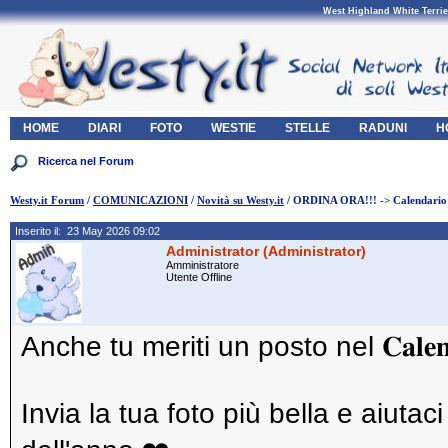
West Highland White Terrie
HOME
DIARI
FOTO
WESTIE
STELLE
RADUNI
H
Westy.it Forum
/
COMUNICAZIONI
/
Novità su Westy.it
/ ORDINA ORA!!! -> Calendario
Inserito il: 23 May 2026 09:02
Administrator (Administrator)
Amministratore
Utente Offline
Anche tu meriti un posto nel 𝐂𝐚𝐥𝐞𝐧𝐝𝐚𝐫
Invia la tua foto più bella e aiutac