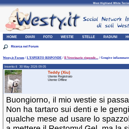
West Highland White Terrie
HOME
DIARI
FOTO
WESTIE
STELLE
RADUNI
H
Westy.it Forum
/
L'ESPERTO RISPONDE
/
Il Veterinario risponde...
/ Gengive infiammate
Inserito il: 30 May 2026 09:05
Teddy (Xiu)
Utente Registrato
Utente Offline
Buongiorno, il mio westie si passa
Non ha tartaro sui denti e le geng
qualche mese ad usare lo spazzolino
a mettere il Restomyl Gel, ma la s